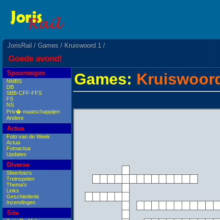
JorisRail
/
Games
/
Kruiswoord 1
/
Goede avond!
Spoorwegen
Games:
Kruiswoord
NMBS
DB
SBB-CFF-FFS
FS
NS
Priv� maatschappijen
Andere
Actua
Foto van de Week
Actua
Fotoactua
Updates
Diverse
Sfeerfoto's
Treinspelen
Thema's
Links
Geschiedenis
Inzendingen
Site