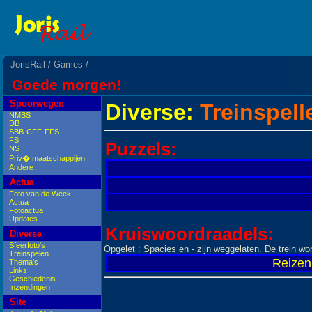
JorisRail
/
Games
/
Goede morgen!
Spoorwegen
Diverse:
Treinspelle
NMBS
DB
SBB-CFF-FFS
FS
Puzzels:
NS
Priv� maatschappijen
Andere
Actua
Foto van de Week
Actua
Fotoactua
Updates
Kruiswoordraadels:
Diverse
Sfeerfoto's
Opgelet : Spacies en - zijn weggelaten. De trein w
Treinspelen
Reizen 
Thema's
Links
Geschiedenis
Inzendingen
Site