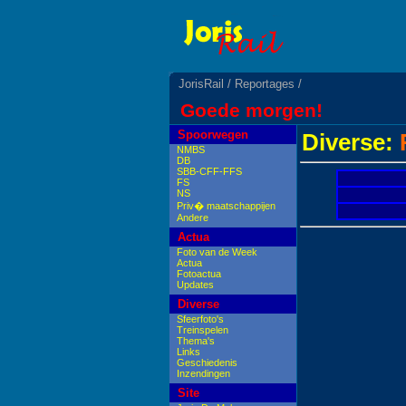
JorisRail
/
Reportages
/
Goede morgen!
Spoorwegen
Diverse:
NMBS
DB
SBB-CFF-FFS
FS
NS
Priv� maatschappijen
Andere
Actua
Foto van de Week
Actua
Fotoactua
Updates
Diverse
Sfeerfoto's
Treinspelen
Thema's
Links
Geschiedenis
Inzendingen
Site