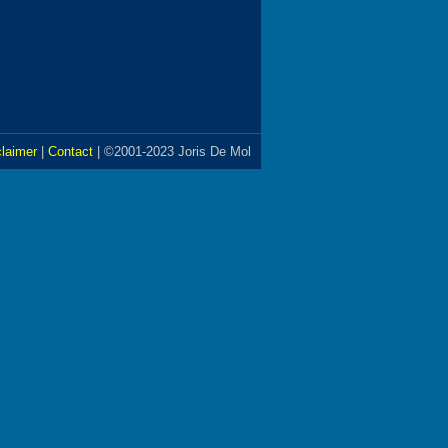
claimer
|
Contact
| ©2001-2023 Joris De Mol