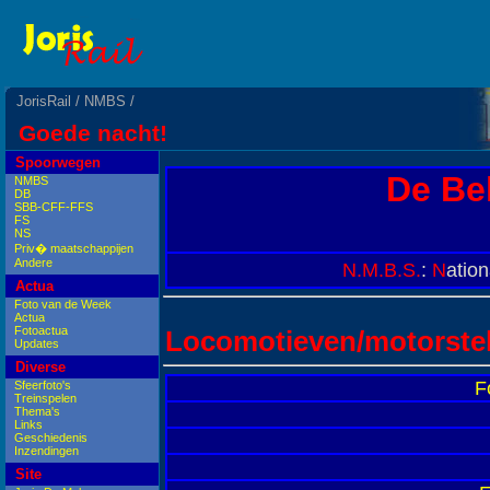
JorisRail
/
NMBS
/
Goede nacht!
Spoorwegen
De Be
NMBS
DB
SBB-CFF-FFS
FS
NS
Priv� maatschappijen
Andere
N.M.B.S.
:
N
atio
Actua
Foto van de Week
Actua
Fotoactua
Locomotieven/motorstel
Updates
Diverse
F
Sfeerfoto's
Treinspelen
Thema's
Links
Geschiedenis
Inzendingen
Site