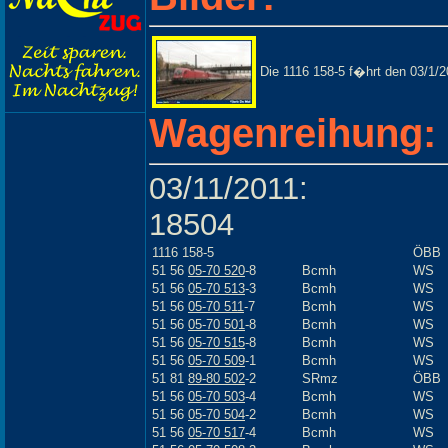
Die 1116 158-5 f�hrt den 03/1/2
Wagenreihung:
03/11/2011:
18504
1116 158-5
ÖBB
51 56
05-70 520
-8
Bcmh
WS
51 56
05-70 513
-3
Bcmh
WS
51 56
05-70 511
-7
Bcmh
WS
51 56
05-70 501
-8
Bcmh
WS
51 56
05-70 515
-8
Bcmh
WS
51 56
05-70 509
-1
Bcmh
WS
51 81
89-80 502
-2
SRmz
ÖBB
51 56
05-70 503
-4
Bcmh
WS
51 56
05-70 504
-2
Bcmh
WS
51 56
05-70 517
-4
Bcmh
WS