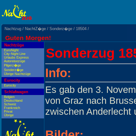
Nachtzug
/
NachtZ�ge
/
Sonderz�ge
/
18504
/
Guten Morgen!
Nachtzüge
Sonderzug 18
EuroNight
City-Night Line
Urlaubs Express
Autoreisezüge
Pilgerz�ge
Info:
Sonderz�ge
Übrige Nachtzüge
Eurocity
Eurocity
Es gab den 3. Novemb
Schlafwagen
Belgien
von Graz nach Brusse
Deutschland
Schweiz
Frankreich
zwischen Anderlecht 
Privat
Übrige
Bilder: