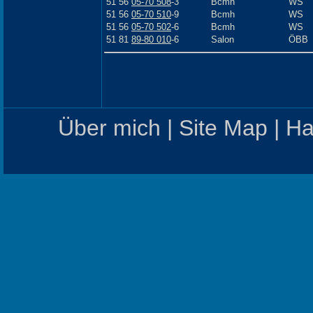
51 56
05-70 508
-3
Bcmh
WS
51 56
05-70 510
-9
Bcmh
WS
51 56
05-70 502
-6
Bcmh
WS
51 81
89-80 010
-6
Salon
ÖBB
Über mich
|
Site Map
|
Ha