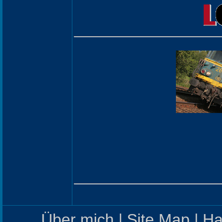
Über mich
|
Site Map
|
Ha