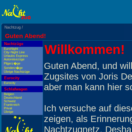
Nachtzug
/
Guten Abend!
Nachtzüge
Willkommen!
EuroNight
City-Night Line
Urlaubs Express
Autoreisezüge
Guten Abend, und wil
Pilgerz�ge
Sonderz�ge
Übrige Nachtzüge
Zugsites von Joris De
Eurocity
Eurocity
aber man kann hier s
Schlafwagen
Belgien
Deutschland
Schweiz
Frankreich
Ich versuche auf dies
Privat
Übrige
zeigen, als Erinneru
Nachtzugnetz. Deshal