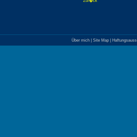
Zur�ck
Über mich
|
Site Map
|
Haftungsauss