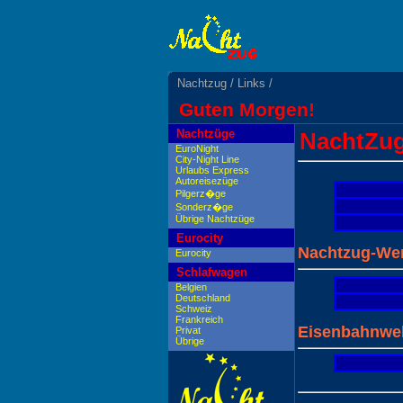
Nachtzug
/
Links
/
Guten Morgen!
Nachtzüge
NachtZug
EuroNight
City-Night Line
Urlaubs Express
Autoreisezüge
Pilgerz�ge
Sonderz�ge
Übrige Nachtzüge
Eurocity
Nachtzug-We
Eurocity
Schlafwagen
Belgien
Deutschland
Schweiz
Frankreich
Eisenbahnwe
Privat
Übrige