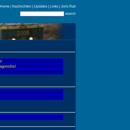
Home
| Nachrichten |
Updates
|
Links
|
Joris Rail
search
e/
agonslits/