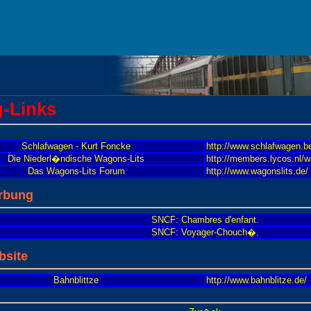
-Links
Schlafwagen - Kurt Foncke
http://www.schlafwagen.b
Die Niederl�ndische Wagons-Lits
http://members.lycos.nl/w
Das Wagons-Lits Forum
http://www.wagonslits.de/
rbung
SNCF: Chambres d'enfant.
SNCF: Voyager-Chouch�.
bsite
Bahnblittze
http://www.bahnblitze.de/