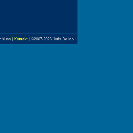
chluss
|
Kontakt
| ©2007-2023 Joris De Mol