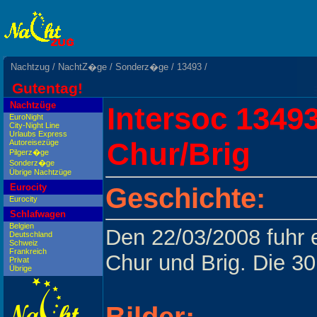
Nachtzug
/
NachtZ�ge
/
Sonderz�ge
/
13493
/
Gutentag!
Nachtzüge
Intersoc 13493
EuroNight
City-Night Line
Urlaubs Express
Chur/Brig
Autoreisezüge
Pilgerz�ge
Sonderz�ge
Übrige Nachtzüge
Eurocity
Geschichte:
Eurocity
Schlafwagen
Belgien
Den 22/03/2008 fuhr e
Deutschland
Schweiz
Frankreich
Chur und Brig. Die 3
Privat
Übrige
Bilder: