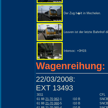
Der Zug h�lt in Mechelen.
Leuven ist der letzte Bahnhof 
Intersoc: +0H19.
Wagenreihung:
22/03/2008:
EXT 13493
3011
CFL
61 88
21-70 062
-1
I10 B
SNC
61 88
21-70 060
-5
I10 B
SNC
61 88
21-70 065
-4
I10 B
SNC