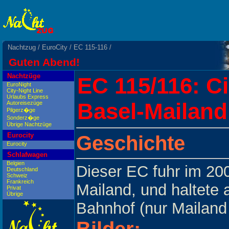
Nachtzug
/
EuroCity
/
EC 115-116
/
Guten Abend!
Nachtzüge
EC 115/116: C
EuroNight
City-Night Line
Urlaubs Express
Basel-Mailand
Autoreisezüge
Pilgerz�ge
Sonderz�ge
Übrige Nachtzüge
Eurocity
Geschichte
Eurocity
Schlafwagen
Belgien
Dieser EC fuhr im 20
Deutschland
Schweiz
Frankreich
Mailand, und haltete 
Privat
Übrige
Bahnhof (nur Mailand 
Bilder: