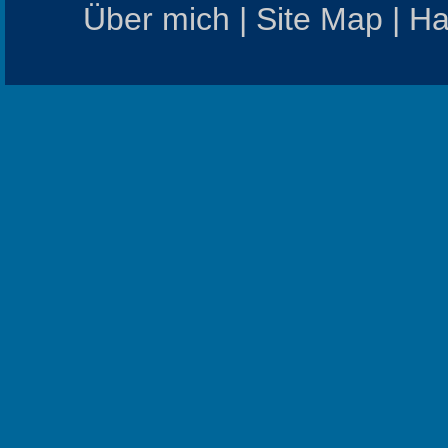
Über mich
|
Site Map
|
Ha